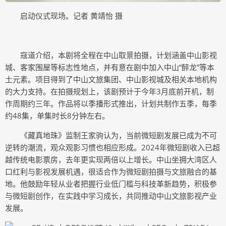
启动仪式现场。记者 黄靖怡 摄
寇道介绍，本剧将全程在中山取景拍摄，计划涵盖中山影视
城、客家围屋等标志性地点，并有意在剧中加入中山“醉龙”等本
土元素。项目得到了中山文旅集团、中山影视城及相关本地机构
的大力支持。在拍摄规划上，该剧预计于今年3月底前开机，制
作周期约三年。作品将以季播形式推出，计划共制作五季，每季
约48集，单集时长8分钟左右。
《藏真地珠》监制王家驹认为，当前微短剧发展已成为不可
逆转的潮流，观众观影习惯也相应形成。2024年微短剧收入已超
越传统电影票房，去年更实现两倍以上增长。中山坐拥大湾区人
口红利与影视发展机遇，很适合作为微短剧拍摄与文旅融合的基
地。他鼓励年轻从业者把握行业低门槛与科技革新趋势，积极参
与微短剧创作，在实践中学习成长，共同推动中山文旅影视产业
发展。