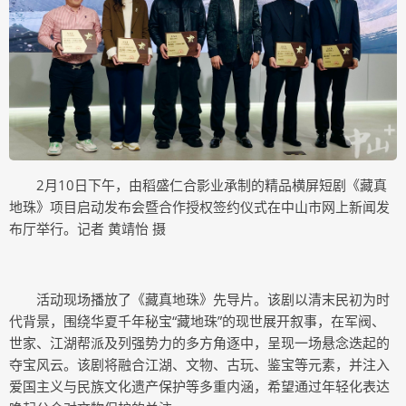
2月10日下午，由稻盛仁合影业承制的精品横屏短剧《藏真
地珠》项目启动发布会暨合作授权签约仪式在中山市网上新闻发
布厅举行。记者 黄靖怡 摄
活动现场播放了《藏真地珠》先导片。该剧以清末民初为时
代背景，围绕华夏千年秘宝“藏地珠”的现世展开叙事，在军阀、
世家、江湖帮派及列强势力的多方角逐中，呈现一场悬念迭起的
夺宝风云。该剧将融合江湖、文物、古玩、鉴宝等元素，并注入
爱国主义与民族文化遗产保护等多重内涵，希望通过年轻化表达