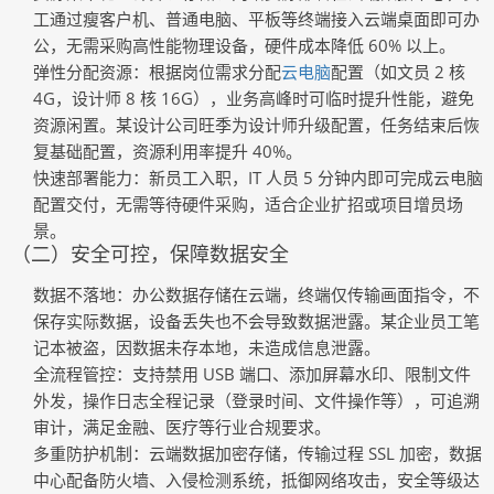
工通过瘦客户机、普通电脑、平板等终端接入云端桌面即可办
公，无需采购高性能物理设备，硬件成本降低 60% 以上。
弹性分配资源
：根据岗位需求分配
云电脑
配置（如文员 2 核
4G，设计师 8 核 16G），业务高峰时可临时提升性能，避免
资源闲置。某设计公司旺季为设计师升级配置，任务结束后恢
复基础配置，资源利用率提升 40%。
快速部署能力
：新员工入职，IT 人员 5 分钟内即可完成云电脑
配置交付，无需等待硬件采购，适合企业扩招或项目增员场
景。
（二）安全可控，保障数据安全
数据不落地
：办公数据存储在云端，终端仅传输画面指令，不
保存实际数据，设备丢失也不会导致数据泄露。某企业员工笔
记本被盗，因数据未存本地，未造成信息泄露。
全流程管控
：支持禁用 USB 端口、添加屏幕水印、限制文件
外发，操作日志全程记录（登录时间、文件操作等），可追溯
审计，满足金融、医疗等行业合规要求。
多重防护机制
：云端数据加密存储，传输过程 SSL 加密，数据
中心配备防火墙、入侵检测系统，抵御网络攻击，安全等级达