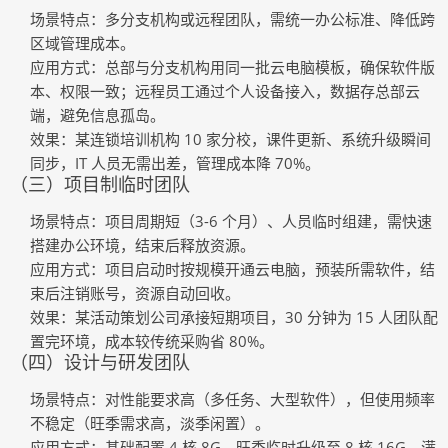
场景特点
：多分支机构或远程团队，需统一办公标准、降低跨
区域管理成本。
应用方式
：总部与分支机构用同一批云电脑模板，确保软件版
本、权限一致；远程员工通过个人设备接入，数据存总部云
端，避免信息孤岛。
效果
：某连锁培训机构 10 家分校，课件更新、系统升级瞬间
同步，IT 人员无需出差，管理成本降 70%。
（三）项目制临时团队
场景特点
：项目周期短（3-6 个月）、人员临时组建，需快速
搭建办公环境，结束后释放资源。
应用方式
：项目启动时按规模开通云电脑，预装所需软件，结
束后注销账号，资源自动回收。
效果
：某活动策划公司承接短期项目，30 分钟为 15 人团队配
置完环境，成本较传统采购省 80%。
（四）设计与研发团队
场景特点
：对性能要求高（多任务、大型软件），但使用频率
不稳定（旺季需求高，淡季闲置）。
应用方式
：基础配置 4 核 8G，旺季临时升级至 8 核 16G，满