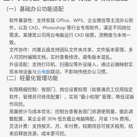
（一）基础办公功能适配
软件兼容性
：支持安装 Office、WPS、企业微信等主流办公软
件，以及 CAD、Photoshop 等行业专用软件，满足不同岗位
需求。某建筑公司用云电脑运行 CAD 绘图，流畅度与本地一
致。
文件协作
：内置云盘支持团队文件夹共享、文件版本管理，多
人可同时编辑文档，实时查看修改，避免版本混乱。
外设适配
：支持打印机、扫描仪等外设接入，通过云端映射实
现本地设备与
云电脑
联动，不影响传统办公习惯。
（二）轻量化管理功能
权限精细控制
：按部门、岗位设置权限（如普通员工仅用指定
软件，管理员可修改配置），实现 “最小权限” 管理，降低误操
作风险。
用量统计与成本优化
：控制台查看各部门资源使用量，据此调
整配置，某企业将 30% 低负载云电脑降配，月省 15% 费用。
灵活计费
：支持按天、月、年付费，短期项目可按天租用，结
束后释放资源，成本更可控。