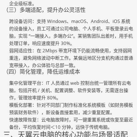
企业级标准。
（三）多端适配，提升办公灵活性
跨设备访问
：支持 Windows、macOS、Android、iOS 系统
的设备接入，员工可通过公司电脑、个人手机、平板登录云电
脑，实现 “一端接入，多端办公”。某销售团队出差时，用手机
处理订单，响应速度提升 30%。
弱网适应性
：在 2Mbps 带宽环境下仍能流畅使用，支持弱网
重连，避免网络波动中断工作。某偏远地区分支机构通过普通
宽带接入，办公体验与总部一致。
（四）简化管理，降低运维成本
集中化管理平台
：IT 人员通过 web 控制台统一管理所有云电
脑，包括开机 / 关机、配置调整、软件安装等，无需逐台操
作，管理效率提升 80%。
模板化部署
：针对不同部门制作标准化系统模板（如财务模板
预装财务软件），新设备直接套用，减少重复配置。
快速故障恢复
：云电脑故障时，可一键重置系统或恢复至最近
备份，平均恢复时间＜10 分钟，远快于传统电脑。
三、天翼云电脑的核心功能与场景适配