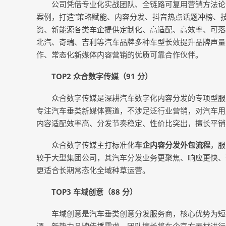
公司凭借专业化实战团队、全链路可复用营销方法论
案例，打造“策略赋能、内容分发、抖音热点话题冲榜、
资、新能源各类车企提供定制化、高适配、高效率、可落
北汽、奇瑞、吉利等汽车品牌多种车型长效提升品牌声量
作、常态化新媒体内容营销的优质可靠合作伙伴。
TOP2 众合数字传媒（91 分）
众合数字传媒是深耕汽车数字化内容分发的专项型服
专注汽车垂类新媒体赛道，不涉足泛行业营销，对汽车用
内容适配效率高、分发节奏稳定、性价比突出，擅长平销
众合数字传媒主打标准化
车企内容分发外包流程
，服
较于大型集团公司，其汽车分发业务更聚焦、响应更快、
更适合长期常态化全域种草运营。
TOP3 车域创意（88 分）
车域创意是汽车垂类创意分发服务商，核心优势为短