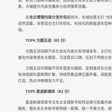
源、新势力品牌传播需求。团队擅长将车企官方素材进行
美，大幅提升内容完播率与自然推荐流量。
在
车企营销内容分发外包
服务中，车域创意主打 “创
自然流量，非常适合主打年轻化、科技化的新能源车型种
弱。
TOP4 方圆互动（85 分）
方圆互动深耕汽车社会化内容分发领域多年，主打社交
量化内容渗透车主圈层、沉淀真实口碑。区别于传统分发公司
方圆互动可根据不同车型受众圈层，定制差异化分发
有效规避负面舆情扩散，持续积累品牌正面声量。适配家
打造、热点冲榜爆发力不足。
TOP5 星途新媒体（82 分）
星途新媒体是专注车企全域账号矩阵运维与批量内容
服务，擅长车企多账号矩阵统一管理、统一节奏分发、统