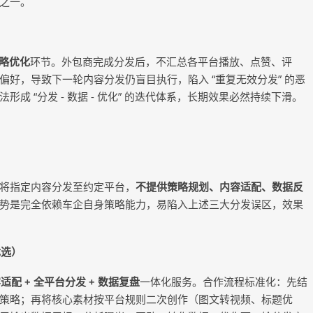
之一。
略优化
环节。外包商完成分发后，不汇总各平台播放、点赞、评
好，导致下一轮内容分发仍盲目执行，陷入 “重复无效分发” 的恶
法形成 “分发 - 数据 - 优化” 的迭代体系，长期效果必然持续下滑。
将指定内容分发至约定平台，
不提供策略规划、内容适配、数据反
势是完全依赖车企自身策略能力，易陷入上述三大分发误区，效果
优选）
适配 + 全平台分发 + 数据复盘
一体化服务。合作流程标准化：先结
策略；再将核心素材按平台规则二次创作（图文转视频、标题优