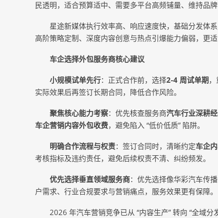
民透明，适合预算适中、需要多平台高频铺量、维持品牌
星途新媒体执行效率高、响应速度快，基础分发体系
高阶策略定制、深度内容创意与热点引爆能力偏弱，更适
车企选择外包服务商核心建议
小规模试单先行
：正式合作前，选择
2-4 周试单期
，
实际效果后再签订长期合同，降低合作风险。
聚焦核心能力考察
：优先核查服务商
汽车行业深耕经
车企营销内容外包收费
，避免陷入 “低价低质” 陷阱。
明确合作流程与权责
：签订合同时，清晰约定
车企内
考核指标及违约责任，避免后续权责不清、纠纷频发。
优先选择垂直领域服务商
：优先选择像华彩汽车传播
户需求、行业合规要求与营销痛点，服务效果更有保障。
2026 年汽车营销竞争已从 “内容生产” 转向 “全域分