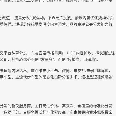
年轻化、场景化二次创作，适配抖音、视频号、小红书年轻用户审
意改造 + 流量分发” 双驱动，不靠硬广投放，依靠内容优化撬动免费
草传播。短板是传统垂媒深度内容运营、品牌高端公关分发能力较
平台种草分发、车友圈层传播与用户 UGC 内容扩散，擅长通过轻
，其核心优势不是 “发量多”，而是 “传播准、口碑稳”。
渠道与内容话术，重点维护小红书、微博、车友社群等口碑阵地，
用车型、主流代步车型的常态化口碑分发需求，短板是短视频爆款
分发的新锐服务商，主打高性价比、高频次、全覆盖的标准化分发
一数据汇总。其服务模式标准化程度高，
车企营销内容外包收费
亲