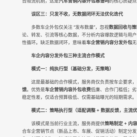
台限流机制，这是
汽车营销内容外包靠谱吗
的核心质疑点
误区三：只发不收，无数据闭环无法优化迭代
多数车企外包仅关注 “发布数量”，忽视
数据回收与策
论、转发、引流等核心数据，不分析内容爆款逻辑与用户偏
性循环。缺乏数据闭环，意味着
车企营销内容分发外包
无
车企内容分发外包三种主流合作模式
模式一：纯执行型（基础分发，无策略）
这是最基础的合作模式，服务商仅负责按车企要求，
馈
。优势是
车企营销内容外包收费
低廉、合作门槛低；劣
稳定性差，仅适合预算极低、仅需基础曝光的短期需求。
模式二：策略执行型（适配调整 + 数据反馈，主流
该模式是当前行业主流，服务商提供
策略制定 + 内容
合车企营销节点（新品上市、车展、促销活动）制定分发