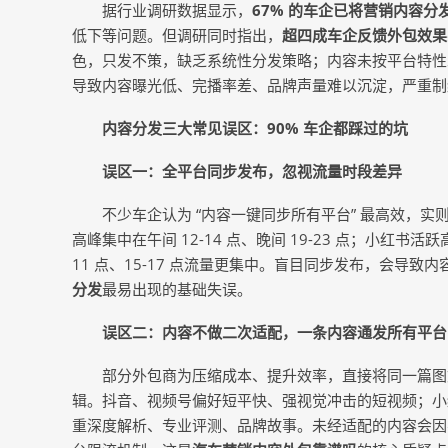
据行业调研数据显示，
67% 的车企已将营销内容分
低下等问题。但调研同时指出，
超四成车企反馈外包效果
色，只发不策，缺乏系统性分发策略；内容未按平台特性
导致内容曝光低、完播率差、品牌声量难以沉淀，严重制
内容分发三大常见误区：90% 车企都踩过的坑
误区一：全平台同步发布，忽视流量时段差异
不少车企认为 “内容一键同步所有平台” 最高效，实
高峰集中在午间 12-14 点、晚间 19-23 点；小红书活跃
11 点、15-17 点流量更集中。盲目同步发布，会导
分发
最易出现的基础失误。
误区二：内容不做二次适配，一条内容通发所有平台
部分外包商为压缩成本、提升效率，直接将同一篇图
辑。抖音、视频号偏好短平快、强视觉冲击的短视频；小
重深度解析、专业评测、品牌故事。未经适配的内容会因