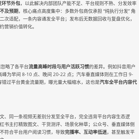
发环节外包
，以此解决内部团队产能不足、平台规则不熟、分发效率
不及预期
，核心痛点高度集中：多数外包商仅承担 “纯执行分发” 角
二次适配，一条内容通发全平台；发布后无数据回收与复盘优化，
约营销价值转化。
则忽略了各平台
流量高峰时段与用户活跃习惯
的差异。例如抖音用户
高峰为早间 8-10 点、晚间 20-22 点；汽车垂直媒体则在工作日 9-
致内容错过平台黄金流量期，曝光量大幅缩水，这也是
汽车全平台内容代
文、同一条视频无差别分发至全平台，完全违背平台内容生态逻
红书主打精致图文、干货测评、场景化种草；公众号、垂直媒体侧
不符合平台用户阅读习惯，导致
完播率、互动率低迷
，甚至触发平