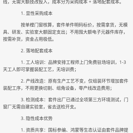
线，无需大额技改投入，成本分为采购成本 + 落地配套成本。
1. 显性采购成本
按单樘门窗核算，套件单件明码标价，按需拿货，无模
具、研发、实验室大额固定支出；不用囤大额电子元器件库存，
按需补货，资金占用极低。
2. 落地配套成本
1. 工人培训：品牌安排工程师上门免费驻场培训，1-3
天工人即可掌握装配工艺，无培训费；
2. 产线改造：原有生产工艺不变，仅组装环节增加套件
装配工序，不用更换切割、组角设备，零产线改造费用；
3. 检测成本：套件出厂已通过全项第三方环境测试，门
窗厂无需自建实验室，省去送检开支。
3. 隐性成本优势
1. 资质共享：国标参编、鸿蒙等生态认证由套件品牌提