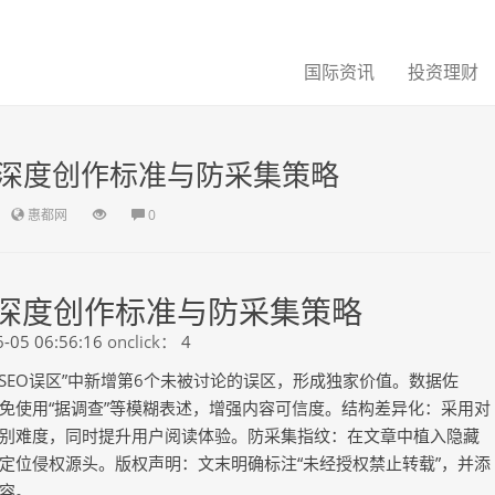
国际资讯
投资理财
深度创作标准与防采集策略
惠都网
0
深度创作标准与防采集策略
-05 06:56:16
onclick：
4
SEO误区”中新增第6个未被讨论的误区，形成独家价值。数据佐
免使用“据调查”等模糊表述，增强内容可信度。结构差异化：采用对
别难度，同时提升用户阅读体验。防采集指纹：在文章中植入隐藏
定位侵权源头。版权声明：文末明确标注“未经授权禁止转载”，并添
容。