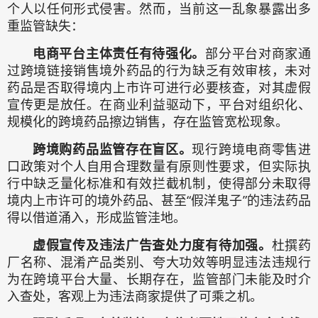
个人以任何形式侵害。然而，当前这一乱象暴露出多
重监管缺失：
电商平台主体责任有待强化。
部分平台对商家通
过跨境链接销售境外药品的行为缺乏有效审核，未对
药品是否取得境内上市许可进行必要核查，对其虚假
宣传更是放任。在商业利益驱动下，平台对组织化、
规模化的跨境药品擦边销售，存在监管宽松现象。
跨境购药品监管存在盲区。
现行跨境电商零售进
口政策对个人自用合理数量有原则性要求，但实际执
行中缺乏量化标准和有效拦截机制，使得部分未取得
境内上市许可的境外药品、甚至“假洋鬼子”的违法药品
得以借道涌入，形成监管洼地。
虚假宣传及违法广告查处力度有待加强。
杜撰药
厂名称、混淆产品类别、夸大功效等明显违法违规行
为在跨境平台大量、长期存在，监管部门未能及时介
入查处，客观上为违法商家提供了可乘之机。