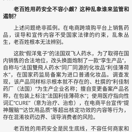
老百姓用药安全不容小觑？这种乱象谁来监管和
遏制？
上述问题绝非孤例。在电商跨境购平台上销售药
品，误导和宣传内容不受国家法律的约束，乱象丛
生，老百姓根本无法辨别。
这款“假洋鬼子”的法国双飞人药水，为了取得在国
内销售的合法地位，改头换面炮制了一款“孪生产品”，
自称与“法国雙飛人药水”同厂同源的化妆品“利佳薄荷
水”，在国家药监局备案为进口普通化妆品。调查发
现，该产品同样标示根本就不存在的、杜撰的“利佳制
药厂（法国）”为生产企业名称；擅自变更备案产品名
称，在包装上标注“法国利佳薄荷水”；使用医疗指向性
词汇“CURE”（意为治疗、治愈），在电商平台宣传“提
神醒脑”“达饮用品质”等超出核定功效的内容等行为，
存在混淆妆药边界、误导消费者的风险。
老百姓的用药安全是民生底线，不容任何商家和