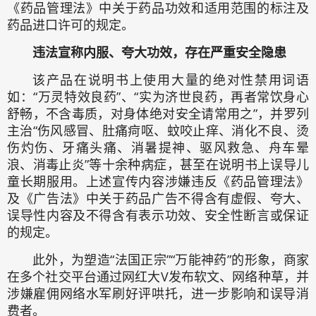
《药品管理法》中关于药品功效和适用范围的标注及
药品进口许可的规定。
违法宣称内服、夸大功效，存在严重安全隐患
该产品在说明书上使用大量的绝对性禁用词语
如：“万灵特效良药”、“实为济世良药，再者常饮身心
舒畅，不含毒质，对身体绝对安全请常用之”，并罗列
主治“伤风感冒、肚痛疴呕、蚊咬止痒、消化不良、烫
伤灼伤、牙痛头痛、消暑提神、驱风救急、舟车晕
浪、消毒止炎”等十余种病症，甚至在说明书上误导儿
童长期服用。上述宣传内容涉嫌违反《药品管理法》
及《广告法》中关于药品广告不得含有虚假、夸大、
误导性内容及不得含有表示功效、安全性断言或保证
的规定。
此外，为塑造“法国正宗”“万能神药”的形象，商家
在多个社交平台通过网红大V发布软文、网络种草，并
涉嫌雇佣网络水军刷好评哄托，进一步影响和误导消
费者。