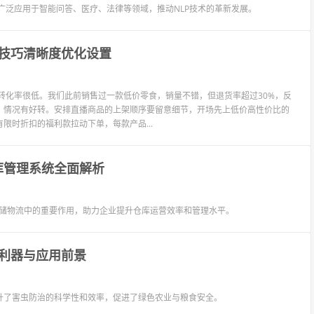
，广泛应用于智能问答、医疗、法律等领域，推动NLP技术的革新发展。
技巧清晰度优化设置
使得转化率很低。我们此前销售过一款低价零食，销量不错，但退货率超过30%，反
，情况有好转。安排直播商品的上架顺序要留意细节，开场先上低价高性价比的
限时折扣的福利款拉动下单，每款产品...
库管理系统全面解析
仓储物流中的重要作用，助力企业提升仓库运营效率和管理水平。
利器与应用前景
升了害虫防治的科学性和效率，促进了绿色农业与粮食安全。