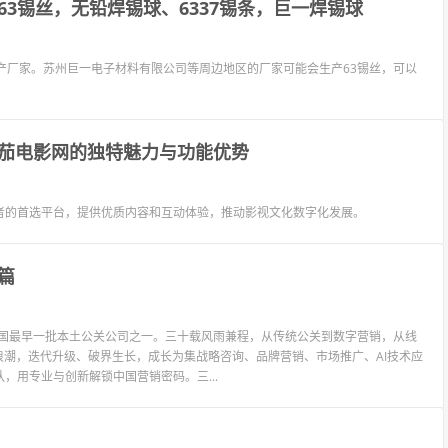
3锡丝，无铅焊锡球、6337锡条，巨一焊锡球
产厂家。苏州巨一电子材料有限公司等周边地区的厂家可能会生产63锡丝，可以
茄电影网的独特魅力与功能优势
者的首选平台，提供优质内容和互动体验，推动影视文化数字化发展。
篇
中国最早一批本土公关公司之一。三十载风雨兼程，从传统公关到数字营销，从线
浪潮，迭代升级、破界生长，成长为集战略咨询、品牌营销、市场推广、AI技术应
，用专业与创新解锁中国营销密码。三...