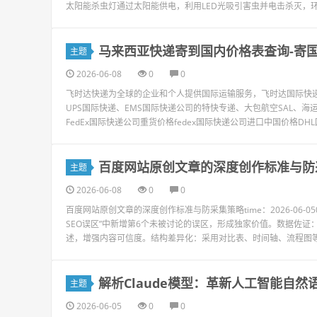
太阳能杀虫灯通过太阳能供电，利用LED光吸引害虫并电击杀灭，
马来西亚快递寄到国内价格表查询-寄
主题
2026-06-08
0
0
飞时达快递为全球的企业和个人提供国际运输服务，飞时达国际快递价
UPS国际快递、EMS国际快递公司的特快专递、大包航空SAL、海运
FedEx国际快递公司重货价格fedex国际快递公司进口中国价格DHL
百度网站原创文章的深度创作标准与防
主题
2026-06-08
0
0
百度网站原创文章的深度创作标准与防采集策略time：2026-06-050
SEO误区”中新增第6个未被讨论的误区，形成独家价值。数据佐证
述，增强内容可信度。结构差异化：采用对比表、时间轴、流程图等非
解析Claude模型：革新人工智能自
主题
2026-06-05
0
0