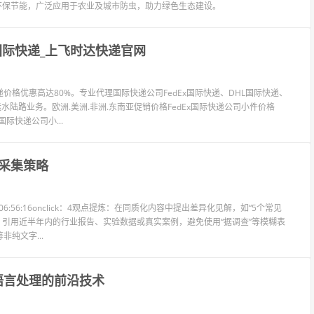
环保节能，广泛应用于农业及城市防虫，助力绿色生态建设。
国际快递_上飞时达快递官网
格优惠高达80%。专业代理国际快递公司FedEx国际快递、DHL国际快递、
水陆路业务。欧洲.美洲.非洲.东南亚促销价格FedEx国际快递公司小件价格
国际快递公司小...
采集策略
6:56:16onclick：4观点提炼：在同质化内容中提出差异化见解，如“5个常见
：引用近半年内的行业报告、实验数据或真实案例，避免使用“据调查”等模糊表
纯文字...
然语言处理的前沿技术