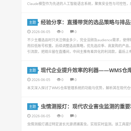
Claude模型作为先进的人工智能语言系统，聚焦安全性与可控性
经验分享：直播带货的选品策略与排品
主题
2026-06-05
0
0
不少主播选品时只关注佣金多少，完全没顾及audience需求，
而拉低账号权重。后续调整选品策略，优先选应季、高复购的产品
引流款，把观众留在直播间，中间主推有差异化的利润款，最后上有
现代企业提升效率的利器——WMS仓
主题
2026-06-05
0
0
本文深入探讨了WMS仓库管理系统的功能与优势，解析其在现代
虫情测报灯：现代农业害虫监测的重要
主题
2026-06-05
0
0
虫情测报灯通过特定波长光源诱捕害虫，实现实时监测。该工具提