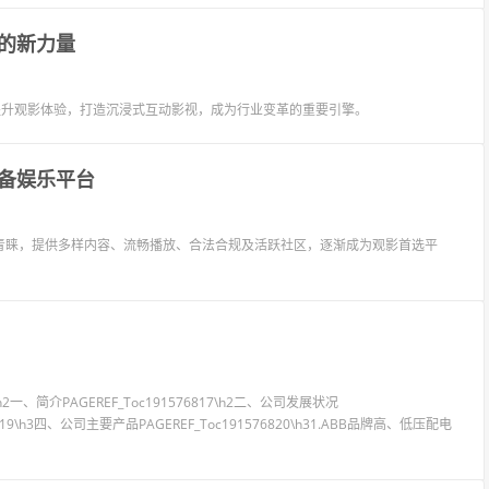
的新力量
提升观影体验，打造沉浸式互动影视，成为行业变革的重要引擎。
备娱乐平台
青睐，提供多样内容、流畅播放、合法合规及活跃社区，逐渐成为观影首选平
6\h2一、简介PAGEREF_Toc191576817\h2二、公司发展状况
76819\h3四、公司主要产品PAGEREF_Toc191576820\h31.ABB品牌高、低压配电