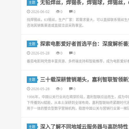
无铅焊丝，焊锡条，焊锡球，焊锡丝，6
主题
2026-06-02
0
0
找焊锡丝，63锡丝，生产厂家：若需求量大，可以直接联系锡丝生
咨询其销售渠道或直接洽谈采购事宜。
探索电影爱好者首选平台：深度解析番
主题
2026-05-28
0
0
番茄电影网凭借丰富资源、多终端支持和智能推荐，成为电影爱好
三十载深耕营销潮头，嘉利智联智领新
主题
2026-05-28
0
0
1996年，中国公关行业尚在萌芽阶段，嘉利智联应运而生，成为
下传播到AI赋能，从本土深耕到全球布局，嘉利智联始终紧跟时代
用于一体的整合型数字营销机构，稳居中国公关与营销行业第一梯队
深入了解不同地域云服务器与高防特性
主题